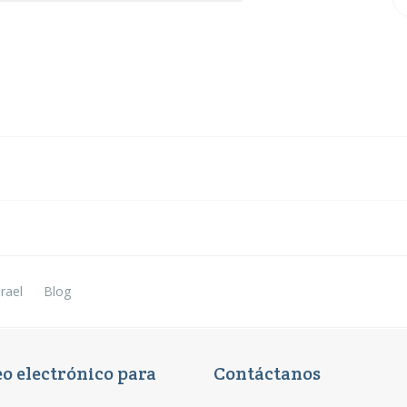
ontent Management
Training all Over
Materials
Adventure
rael
Blog
eo electrónico para
Contáctanos