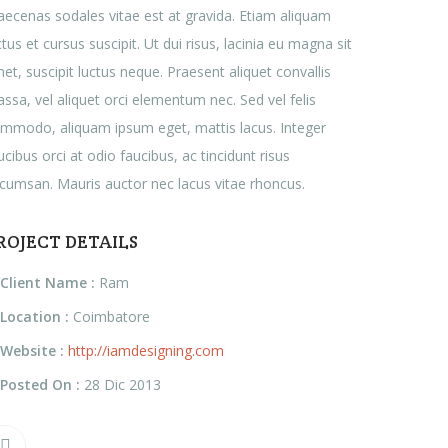
ecenas sodales vitae est at gravida. Etiam aliquam
ctus et cursus suscipit. Ut dui risus, lacinia eu magna sit
et, suscipit luctus neque. Praesent aliquet convallis
ssa, vel aliquet orci elementum nec. Sed vel felis
mmodo, aliquam ipsum eget, mattis lacus. Integer
ucibus orci at odio faucibus, ac tincidunt risus
cumsan. Mauris auctor nec lacus vitae rhoncus.
ROJECT DETAILS
Client Name :
Ram
Location :
Coimbatore
Website :
http://iamdesigning.com
Posted On :
28 Dic 2013