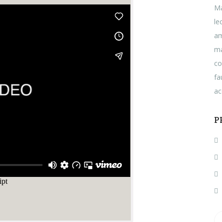
Ma
le
am
ma
co
fa
ac
P