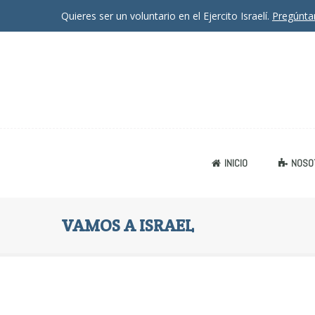
Quieres ser un voluntario en el Ejercito Israelí.
Pregúnt
INICIO
NOSO
VAMOS A ISRAEL