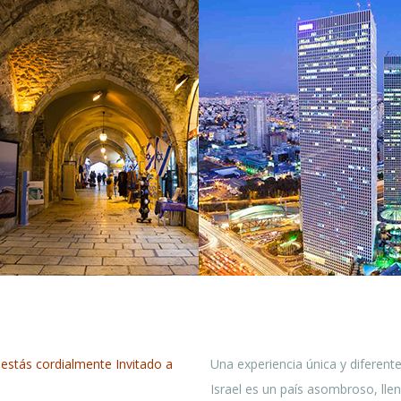
,
estás cordialmente Invitado a
Una experiencia única y diferente
Israel es un país asombroso, llen