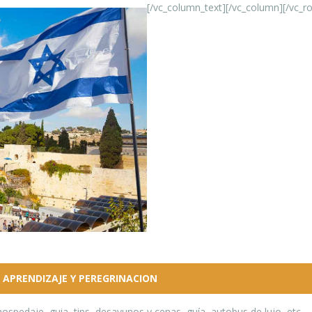
[/vc_column_text][/vc_column][/vc_r
APRENDIZAJE Y PEREGRINACION
spedaje, guia, tips, desayunos y cenas, guía, autobus de lujo, etc..