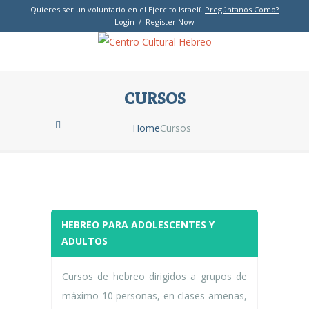
Quieres ser un voluntario en el Ejercito Israelí.
Pregúntanos Como?
Login / Register Now
CURSOS
Home
Cursos
HEBREO PARA ADOLESCENTES Y
ADULTOS
Cursos de hebreo dirigidos a grupos de
máximo 10 personas, en clases amenas,