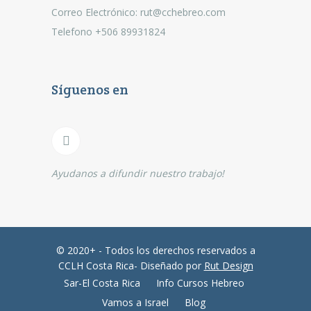
Correo Electrónico: rut@cchebreo.com
Telefono +506 89931824
Síguenos en
Ayudanos a difundir nuestro trabajo!
© 2020+ - Todos los derechos reservados a
CCLH Costa Rica- Diseñado por
Rut Design
Sar-El Costa Rica
Info Cursos Hebreo
Vamos a Israel
Blog