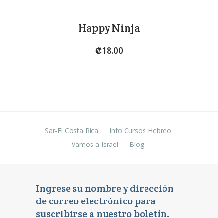
variantes.
en
Las
la
opciones
Happy Ninja
página
se
de
pueden
₡
18.00
producto
elegir
en
la
página
de
producto
Sar-El Costa Rica
Info Cursos Hebreo
Vamos a Israel
Blog
Ingrese su nombre y dirección
de correo electrónico para
suscribirse a nuestro boletín.