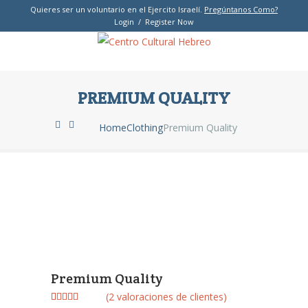
Quieres ser un voluntario en el Ejercito Israelí.
Pregúntanos Como?
Login / Register Now
PREMIUM QUALITY
Home
Clothing
Premium Quality
Premium Quality
(
2
valoraciones de clientes)