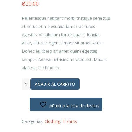
Valorado
2
₡
20.00
con
4.50
de
5 en base a
valoraciones
Pellentesque habitant morbi tristique senectus
de clientes
et netus et malesuada fames ac turpis
egestas. Vestibulum tortor quam, feugiat
vitae, ultricies eget, tempor sit amet, ante.
Donec eu libero sit amet quam egestas
semper. Aenean ultricies mi vitae est. Mauris
placerat eleifend leo.
Premium
AÑADIR AL CARRITO
Quality
cantidad
Añadir a la lista de deseos
Categorías:
Clothing
,
T-shirts