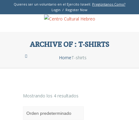
Quieres ser un voluntario en el Ejercito Israelí.
Pregúntanos Como?
Login / Register Now
ARCHIVE OF : T-SHIRTS
Home
T-shirts
Mostrando los 4 resultados