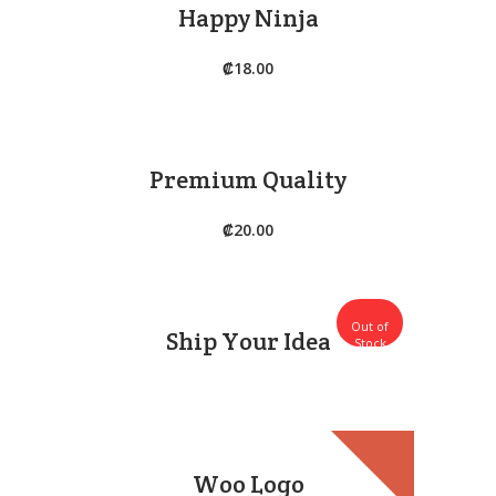
Happy Ninja
₡
18.00
Premium Quality
₡
20.00
Este
Out of
Ship Your Idea
producto
Stock
tiene
múltiples
variantes.
Las
opciones
Woo Logo