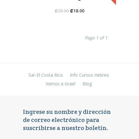
se
pueden
El
El
₡
20.00
₡
18.00
elegir
precio
precio
en
original
actual
la
era:
es:
Page 1 of 1
página
₡20.00.
₡18.00.
de
producto
Sar-El Costa Rica
Info Cursos Hebreo
Vamos a Israel
Blog
Ingrese su nombre y dirección
de correo electrónico para
suscribirse a nuestro boletín.