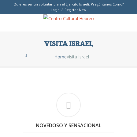
Quieres ser un voluntario en el Ejercito Israelí.
Pregúntanos Como?
Login / Register Now
VISITA ISRAEL
Home
Visita Israel
NOVEDOSO Y SENSACIONAL