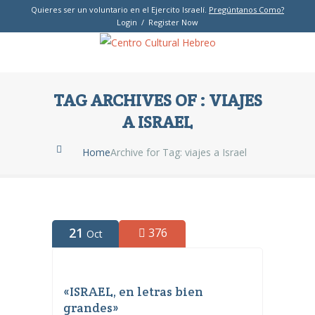
Quieres ser un voluntario en el Ejercito Israelí.
Pregúntanos Como?
Login / Register Now
TAG ARCHIVES OF : VIAJES
A ISRAEL
Home
Archive for Tag: viajes a Israel
21
376
Oct
«ISRAEL, en letras bien
grandes»