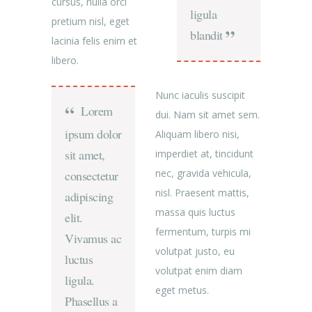
cursus, nulla orci
ligula
pretium nisl, eget
blandit
lacinia felis enim et
libero.
Nunc iaculis suscipit
Lorem
dui. Nam sit amet sem.
ipsum dolor
Aliquam libero nisi,
sit amet,
imperdiet at, tincidunt
nec, gravida vehicula,
consectetur
nisl. Praesent mattis,
adipiscing
massa quis luctus
elit.
fermentum, turpis mi
Vivamus ac
volutpat justo, eu
luctus
volutpat enim diam
ligula.
eget metus.
Phasellus a