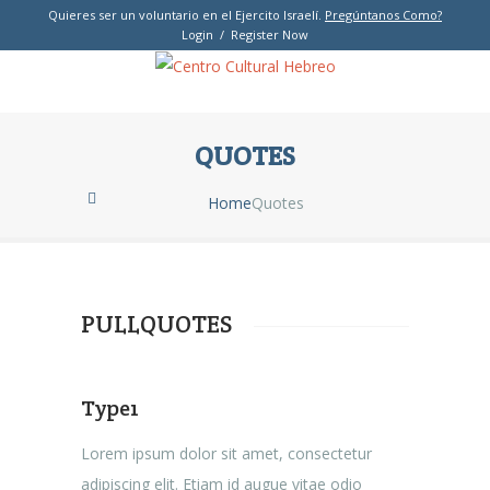
Quieres ser un voluntario en el Ejercito Israelí.
Pregúntanos Como?
Login / Register Now
QUOTES
Home
Quotes
PULLQUOTES
Type1
Lorem ipsum dolor sit amet, consectetur
adipiscing elit. Etiam id augue vitae odio