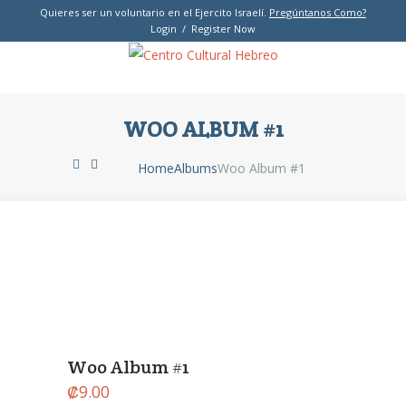
Quieres ser un voluntario en el Ejercito Israelí.
Pregúntanos Como?
Login / Register Now
WOO ALBUM #1
Home
Albums
Woo Album #1
Woo Album #1
₡
9.00