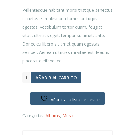
Pellentesque habitant morbi tristique senectus
et netus et malesuada fames ac turpis
egestas. Vestibulum tortor quam, feugiat
vitae, ultricies eget, tempor sit amet, ante.
Donec eu libero sit amet quam egestas
semper. Aenean ultricies mi vitae est. Mauris
placerat eleifend leo.
Woo
AÑADIR AL CARRITO
Album
#1
Añadir a la lista de deseos
cantidad
Categorías:
Albums
,
Music