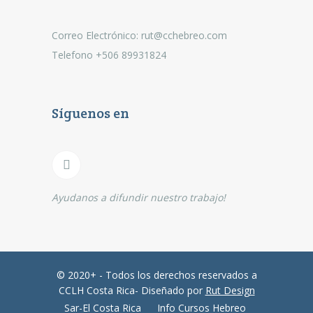
Correo Electrónico: rut@cchebreo.com
Telefono +506 89931824
Síguenos en
Ayudanos a difundir nuestro trabajo!
© 2020+ - Todos los derechos reservados a
CCLH Costa Rica- Diseñado por
Rut Design
Sar-El Costa Rica
Info Cursos Hebreo