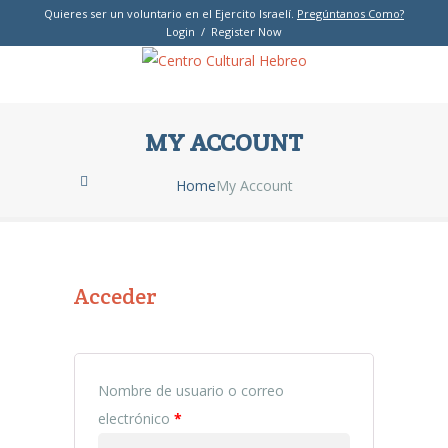
Quieres ser un voluntario en el Ejercito Israelí.
Pregúntanos Como?
Login / Register Now
MY ACCOUNT
Home
My Account
Acceder
Nombre de usuario o correo
Obligatorio
electrónico
*