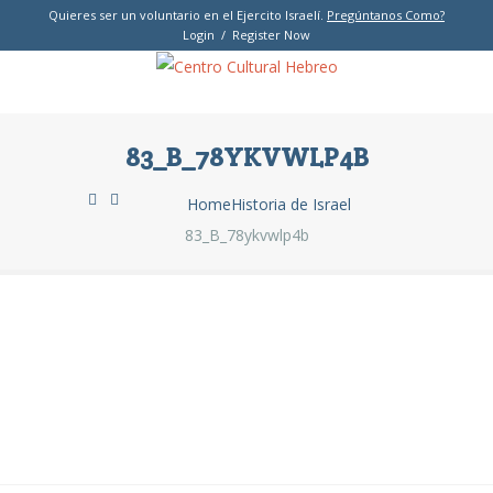
Quieres ser un voluntario en el Ejercito Israelí.
Pregúntanos Como?
Login / Register Now
83_B_78YKVWLP4B
Home
Historia de Israel
83_B_78ykvwlp4b