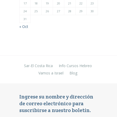
17
18
19
20
21
22
23
24
25
26
27
28
29
30
31
« Oct
Sar-El Costa Rica
Info Cursos Hebreo
Vamos a Israel
Blog
Ingrese su nombre y dirección
de correo electrónico para
suscribirse a nuestro boletín.