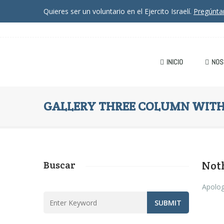
Quieres ser un voluntario en el Ejercito Israelí.
Pregúnt
INICIO
NOS
GALLERY THREE COLUMN WITH 
Buscar
Not
Apolog