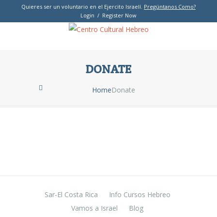
Quieres ser un voluntario en el Ejercito Israelí.
Pregúntanos Como?
Login / Register Now
DONATE
Home
Donate
Sar-El Costa Rica
Info Cursos Hebreo
Vamos a Israel
Blog