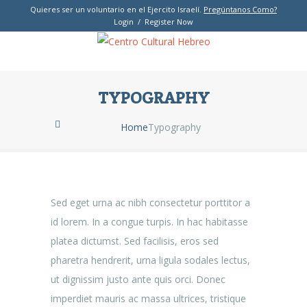
Quieres ser un voluntario en el Ejercito Israelí.
Pregúntanos Como?
Login / Register Now
TYPOGRAPHY
Home
Typography
Sed eget urna ac nibh consectetur porttitor a
id lorem. In a congue turpis. In hac habitasse
platea dictumst. Sed facilisis, eros sed
pharetra hendrerit, urna ligula sodales lectus,
ut dignissim justo ante quis orci. Donec
imperdiet mauris ac massa ultrices, tristique