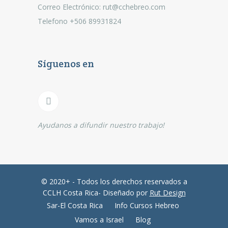
Correo Electrónico: rut@cchebreo.com
Telefono +506 89931824
Síguenos en
Ayudanos a difundir nuestro trabajo!
© 2020+ - Todos los derechos reservados a
CCLH Costa Rica- Diseñado por
Rut Design
Sar-El Costa Rica
Info Cursos Hebreo
Vamos a Israel
Blog